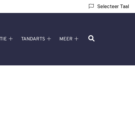
Selecteer Taal
TIE
TANDARTS
MEER
Orthodontie
Tandarts
Meer
submenu
submenu
submenu