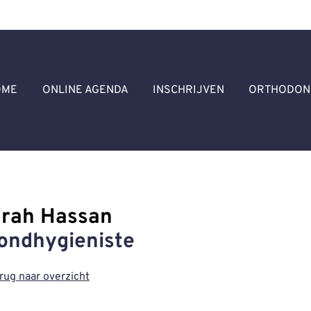
fdmenu
OME
ONLINE AGENDA
INSCHRIJVEN
ORTHODON
arah Hassan
ondhygieniste
rug naar overzicht