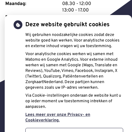
tot
Maandag:
08.30
- 12:00
tot
13:00
- 17.00
tot
Dinsdag:
08.30
- 12:00
tot
Deze website gebruikt cookies
13:00
- 17.00
tot
Woensdag:
08.30
- 12:00
Wij gebruiken noodzakelijke cookies zodat deze
tot
13:00
- 17.00
website goed kan werken. Voor analytische cookies
tot
Donderdag:
08.30
- 12:00
en externe inhoud vragen wij uw toestemming.
tot
13:00
- 17.00
Voor analytische cookies werken wij samen met
tot
Vrijdag:
08.30
- 12:00
Matomo en Google Analytics. Voor externe inhoud
tot
13:00
- 17.00
werken wij samen met Google (Maps, Translate en
Reviews), YouTube, Vimeo, Facebook, Instagram, X
(Twitter), Qualizorg, Patiëntenvertellen en
ZorgkaartNederland. Deze partijen kunnen
gegevens zoals uw IP-adres verwerken.
Via Cookie-instellingen onderaan de website kunt u
Uw Zorg Online
|
Beheer
op ieder moment uw toestemming intrekken of
aanpassen.
Bezoek
Bezoek
Bezoek
Lees meer over onze Privacy- en
onze
onze
onze
Cookieverklaring.
Privacy verklaring
|
Cookie-instellingen
|
Voorwaarden
facebook
twitter
Instagram
pagina
pagina
pagina